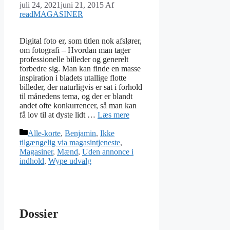
juli 24, 2021
juni 21, 2015
Af
readMAGASINER
Digital foto er, som titlen nok afslører,
om fotografi – Hvordan man tager
professionelle billeder og generelt
forbedre sig. Man kan finde en masse
inspiration i bladets utallige flotte
billeder, der naturligvis er sat i forhold
til månedens tema, og der er blandt
andet ofte konkurrencer, så man kan
få lov til at dyste lidt …
Læs mere
Kategorier
Alle-korte
,
Benjamin
,
Ikke
tilgængelig via magasintjeneste
,
Magasiner
,
Mænd
,
Uden annonce i
indhold
,
Wype udvalg
Dossier