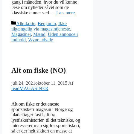
gang i måneden, hvor du vil kunne
læse om nyheder såvel som de
klassiske emner ved …
Læs mere
Kategorier
Alle-korte
,
Benjamin
,
Ikke
tilgængelig via magasintjeneste
,
Magasiner
,
Mænd
,
Uden annonce i
indhold
,
Wype udvalg
Alt om fiske (NO)
juli 24, 2021
oktober 11, 2015
Af
readMAGASINER
Alt om fiske er det eneste
sportsfiskeri-magasin i Norge og
bladet tager fast i alt fra
lystfiskerhistorier, til det tekniske, og
interesserer man sig for sportsfiskeri,
så er der helt sikkert en masse at