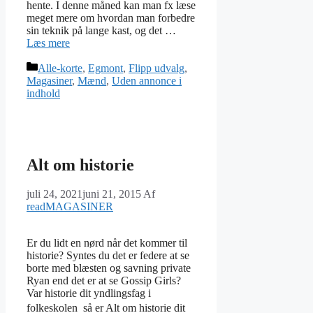
hente. I denne måned kan man fx læse
meget mere om hvordan man forbedre
sin teknik på lange kast, og det …
Læs mere
Kategorier
Alle-korte
,
Egmont
,
Flipp udvalg
,
Magasiner
,
Mænd
,
Uden annonce i
indhold
Alt om historie
juli 24, 2021
juni 21, 2015
Af
readMAGASINER
Er du lidt en nørd når det kommer til
historie? Syntes du det er federe at se
borte med blæsten og savning private
Ryan end det er at se Gossip Girls?
Var historie dit yndlingsfag i
folkeskolen  så er Alt om historie dit