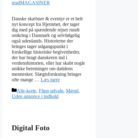
readMAGASINER
Danske skæbner & eventyr er et helt
nyt koncept fra Hjemmet, der tager
dig med på spændende rejser rundt
omkring i Danmark og selvfølgelig
også udenlands. Historierne der
bringes tager udgangspunkt i
forskellige historiske begivenheder,
der har bragt danskeren ind i
verdenshistorien, eller har skabt nogle
unikke beretninger om datidens
mennesker. Slægtsforskning bringer
ofte mange …
Læs mere
Kategorier
Alle-korte
,
Flipp udvalg
,
Mænd
,
Uden annonce i indhold
Digital Foto