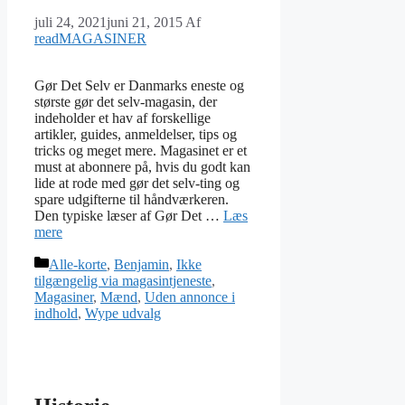
juli 24, 2021
juni 21, 2015
Af
readMAGASINER
Gør Det Selv er Danmarks eneste og
største gør det selv-magasin, der
indeholder et hav af forskellige
artikler, guides, anmeldelser, tips og
tricks og meget mere. Magasinet er et
must at abonnere på, hvis du godt kan
lide at rode med gør det selv-ting og
spare udgifterne til håndværkeren.
Den typiske læser af Gør Det …
Læs
mere
Kategorier
Alle-korte
,
Benjamin
,
Ikke
tilgængelig via magasintjeneste
,
Magasiner
,
Mænd
,
Uden annonce i
indhold
,
Wype udvalg