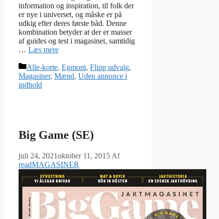
information og inspiration, til folk der
er nye i universet, og måske er på
udkig efter deres første båd. Denne
kombination betyder at der er masser
af guides og test i magasinet, samtidig
…
Læs mere
Kategorier
Alle-korte
,
Egmont
,
Flipp udvalg
,
Magasiner
,
Mænd
,
Uden annonce i
indhold
Big Game (SE)
juli 24, 2021
oktober 11, 2015
Af
readMAGASINER