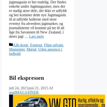
jagtmagasin er her endelig. Der findes
enkelte andre Jagtmagasiner, men der
er stadig store dele, der ikke er udfyldt
og her kommer dette nye Jagtmagasin
til at udfylde hullerne med store
eventyr fra alverdens jagtmarker, og
journalisterne vil komme på tur til alt
lige fra Savannen til New Zealand, i
deres jagt …
Læs mere
Kategorier
Alle-korte
,
Egmont
,
Flipp udvalg
,
Magasiner
,
Mænd
,
Uden annonce i
indhold
Bil ekspressen
juli 24, 2021
juni 21, 2015
Af
readMAGASINER