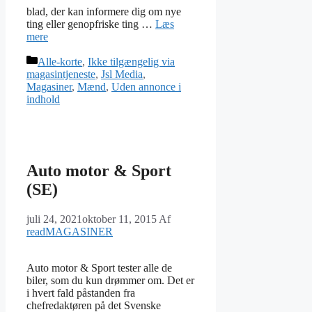
blad, der kan informere dig om nye
ting eller genopfriske ting …
Læs
mere
Kategorier
Alle-korte
,
Ikke tilgængelig via
magasintjeneste
,
Jsl Media
,
Magasiner
,
Mænd
,
Uden annonce i
indhold
Auto motor & Sport
(SE)
juli 24, 2021
oktober 11, 2015
Af
readMAGASINER
Auto motor & Sport tester alle de
biler, som du kun drømmer om. Det er
i hvert fald påstanden fra
chefredaktøren på det Svenske