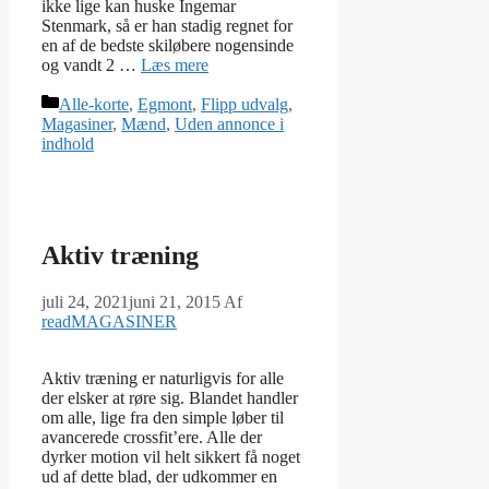
ikke lige kan huske Ingemar
Stenmark, så er han stadig regnet for
en af de bedste skiløbere nogensinde
og vandt 2 …
Læs mere
Kategorier
Alle-korte
,
Egmont
,
Flipp udvalg
,
Magasiner
,
Mænd
,
Uden annonce i
indhold
Aktiv træning
juli 24, 2021
juni 21, 2015
Af
readMAGASINER
Aktiv træning er naturligvis for alle
der elsker at røre sig. Blandet handler
om alle, lige fra den simple løber til
avancerede crossfit’ere. Alle der
dyrker motion vil helt sikkert få noget
ud af dette blad, der udkommer en