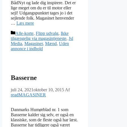
BådNyt og lade dig inspirere. Det er
lige meget om du er til motor eller
sejl! Udgangspunktet tages jo i det
sejlende folk. Magasinet henvender
…
Læs mere
Kategorier
Alle-korte
,
Flipp udvalg
,
Ikke
tilgængelig via magasintjeneste
,
Jsl
Media
,
Magasiner
,
Mænd
,
Uden
annonce i indhold
Basserne
juli 24, 2021
oktober 10, 2015
Af
readMAGASINER
Danmarks Humørblad nr. 1 som
Basserne kalder sig selv, er også en
klassiske, som de fleste også har læst.
Basserne har tidligere også været