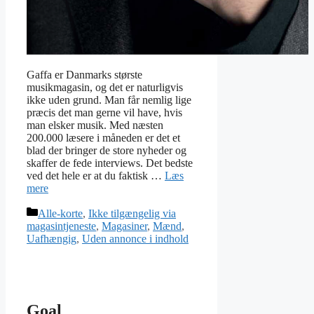
Gaffa er Danmarks største
musikmagasin, og det er naturligvis
ikke uden grund. Man får nemlig lige
præcis det man gerne vil have, hvis
man elsker musik. Med næsten
200.000 læsere i måneden er det et
blad der bringer de store nyheder og
skaffer de fede interviews. Det bedste
ved det hele er at du faktisk …
Læs
mere
Kategorier
Alle-korte
,
Ikke tilgængelig via
magasintjeneste
,
Magasiner
,
Mænd
,
Uafhængig
,
Uden annonce i indhold
Goal