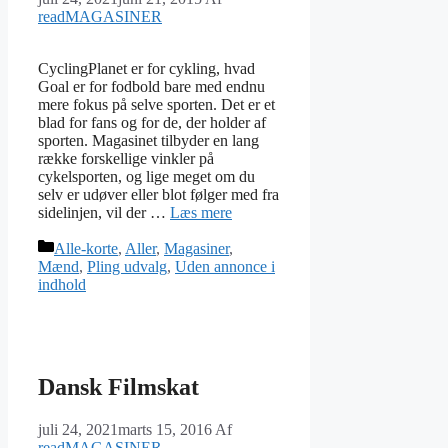
readMAGASINER
CyclingPlanet er for cykling, hvad
Goal er for fodbold bare med endnu
mere fokus på selve sporten. Det er et
blad for fans og for de, der holder af
sporten. Magasinet tilbyder en lang
række forskellige vinkler på
cykelsporten, og lige meget om du
selv er udøver eller blot følger med fra
sidelinjen, vil der …
Læs mere
Kategorier
Alle-korte
,
Aller
,
Magasiner
,
Mænd
,
Pling udvalg
,
Uden annonce i
indhold
Dansk Filmskat
juli 24, 2021
marts 15, 2016
Af
readMAGASINER