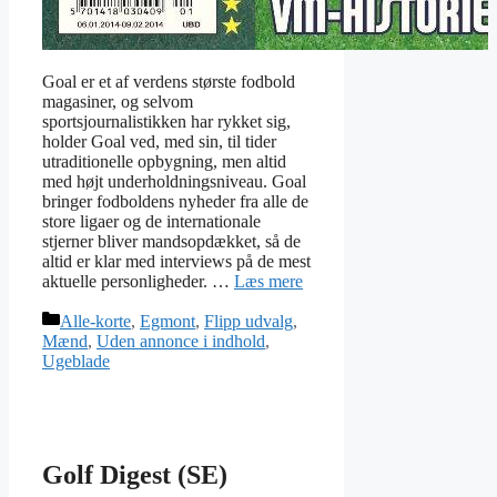
Goal er et af verdens største fodbold
magasiner, og selvom
sportsjournalistikken har rykket sig,
holder Goal ved, med sin, til tider
utraditionelle opbygning, men altid
med højt underholdningsniveau. Goal
bringer fodboldens nyheder fra alle de
store ligaer og de internationale
stjerner bliver mandsopdækket, så de
altid er klar med interviews på de mest
aktuelle personligheder. …
Læs mere
Kategorier
Alle-korte
,
Egmont
,
Flipp udvalg
,
Mænd
,
Uden annonce i indhold
,
Ugeblade
Golf Digest (SE)