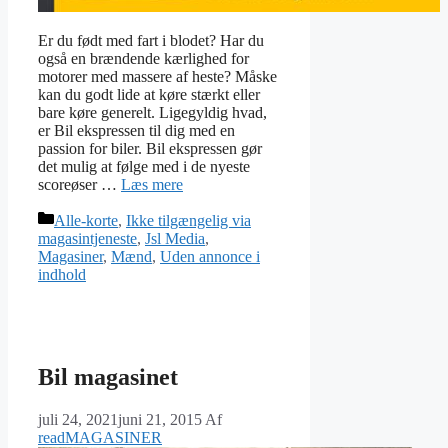
Er du født med fart i blodet? Har du
også en brændende kærlighed for
motorer med massere af heste? Måske
kan du godt lide at køre stærkt eller
bare køre generelt. Ligegyldig hvad,
er Bil ekspressen til dig med en
passion for biler. Bil ekspressen gør
det mulig at følge med i de nyeste
scoreøser …
Læs mere
Kategorier
Alle-korte
,
Ikke tilgængelig via
magasintjeneste
,
Jsl Media
,
Magasiner
,
Mænd
,
Uden annonce i
indhold
Bil magasinet
juli 24, 2021
juni 21, 2015
Af
readMAGASINER