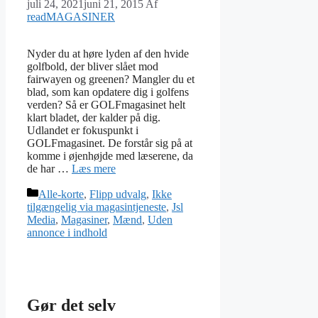
juli 24, 2021
juni 21, 2015
Af
readMAGASINER
Nyder du at høre lyden af den hvide
golfbold, der bliver slået mod
fairwayen og greenen? Mangler du et
blad, som kan opdatere dig i golfens
verden? Så er GOLFmagasinet helt
klart bladet, der kalder på dig.
Udlandet er fokuspunkt i
GOLFmagasinet. De forstår sig på at
komme i øjenhøjde med læserene, da
de har …
Læs mere
Kategorier
Alle-korte
,
Flipp udvalg
,
Ikke
tilgængelig via magasintjeneste
,
Jsl
Media
,
Magasiner
,
Mænd
,
Uden
annonce i indhold
Gør det selv