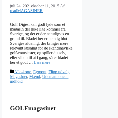
juli 24, 2021
oktober 11, 2015
Af
readMAGASINER
Golf Digest kan godt lyde som et
magasin der ikke lige kommer fra
Sverige, og det er der naturligvis en
grund til. Bladet her er nemlig blot
Sveriges afdeling, der bringer mere
relevant læsning for de skandinaviske
golf-entusiaster, og spiller du selv,
eller vil du til at i gang, så er bladet
her et godt …
Læs mere
Kategorier
Alle-korte
,
Egmont
,
Flipp udvalg
,
Magasiner
,
Mænd
,
Uden annonce i
indhold
GOLFmagasinet