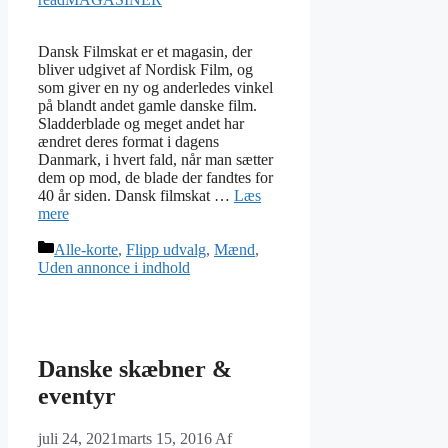
Dansk Filmskat er et magasin, der
bliver udgivet af Nordisk Film, og
som giver en ny og anderledes vinkel
på blandt andet gamle danske film.
Sladderblade og meget andet har
ændret deres format i dagens
Danmark, i hvert fald, når man sætter
dem op mod, de blade der fandtes for
40 år siden. Dansk filmskat …
Læs
mere
Kategorier
Alle-korte
,
Flipp udvalg
,
Mænd
,
Uden annonce i indhold
Danske skæbner &
eventyr
juli 24, 2021
marts 15, 2016
Af