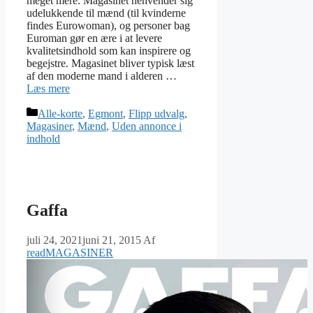
meget mere. Magasinet henvender sig
udelukkende til mænd (til kvinderne
findes Eurowoman), og personer bag
Euroman gør en ære i at levere
kvalitetsindhold som kan inspirere og
begejstre. Magasinet bliver typisk læst
af den moderne mand i alderen …
Læs mere
Kategorier
Alle-korte
,
Egmont
,
Flipp udvalg
,
Magasiner
,
Mænd
,
Uden annonce i
indhold
Gaffa
juli 24, 2021
juni 21, 2015
Af
readMAGASINER