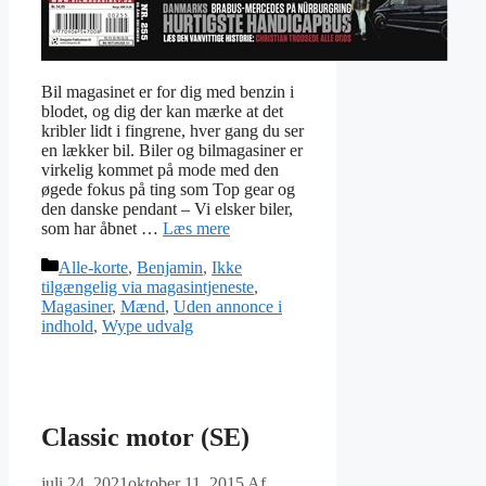
Bil magasinet er for dig med benzin i
blodet, og dig der kan mærke at det
kribler lidt i fingrene, hver gang du ser
en lækker bil. Biler og bilmagasiner er
virkelig kommet på mode med den
øgede fokus på ting som Top gear og
den danske pendant – Vi elsker biler,
som har åbnet …
Læs mere
Kategorier
Alle-korte
,
Benjamin
,
Ikke
tilgængelig via magasintjeneste
,
Magasiner
,
Mænd
,
Uden annonce i
indhold
,
Wype udvalg
Classic motor (SE)
juli 24, 2021
oktober 11, 2015
Af