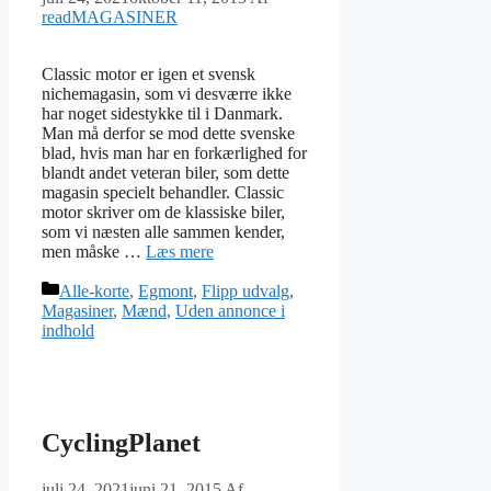
readMAGASINER
Classic motor er igen et svensk
nichemagasin, som vi desværre ikke
har noget sidestykke til i Danmark.
Man må derfor se mod dette svenske
blad, hvis man har en forkærlighed for
blandt andet veteran biler, som dette
magasin specielt behandler. Classic
motor skriver om de klassiske biler,
som vi næsten alle sammen kender,
men måske …
Læs mere
Kategorier
Alle-korte
,
Egmont
,
Flipp udvalg
,
Magasiner
,
Mænd
,
Uden annonce i
indhold
CyclingPlanet
juli 24, 2021
juni 21, 2015
Af