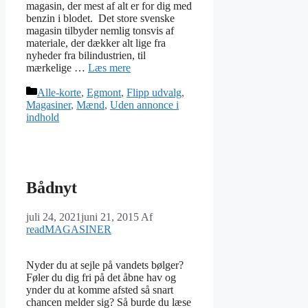
magasin, der mest af alt er for dig med
benzin i blodet. Det store svenske
magasin tilbyder nemlig tonsvis af
materiale, der dækker alt lige fra
nyheder fra bilindustrien, til
mærkelige …
Læs mere
Kategorier
Alle-korte
,
Egmont
,
Flipp udvalg
,
Magasiner
,
Mænd
,
Uden annonce i
indhold
Bådnyt
juli 24, 2021
juni 21, 2015
Af
readMAGASINER
Nyder du at sejle på vandets bølger?
Føler du dig fri på det åbne hav og
ynder du at komme afsted så snart
chancen melder sig? Så burde du læse