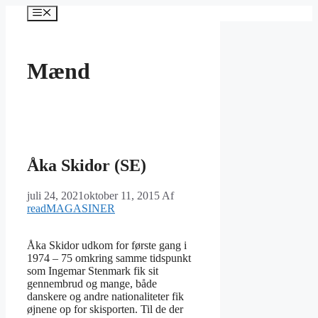
Hop
Menu
til
indhold
Mænd
Åka Skidor (SE)
juli 24, 2021
oktober 11, 2015
Af
readMAGASINER
Åka Skidor udkom for første gang i
1974 – 75 omkring samme tidspunkt
som Ingemar Stenmark fik sit
gennembrud og mange, både
danskere og andre nationaliteter fik
øjnene op for skisporten. Til de der