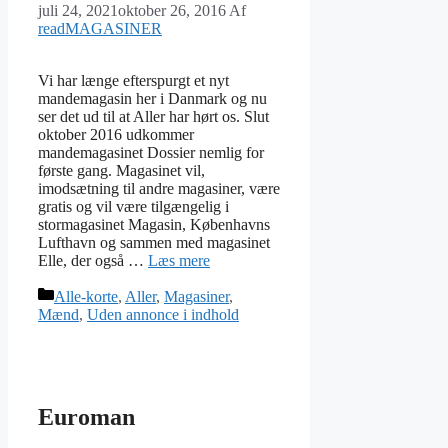
juli 24, 2021
oktober 26, 2016
Af
readMAGASINER
Vi har længe efterspurgt et nyt
mandemagasin her i Danmark og nu
ser det ud til at Aller har hørt os. Slut
oktober 2016 udkommer
mandemagasinet Dossier nemlig for
første gang. Magasinet vil,
imodsætning til andre magasiner, være
gratis og vil være tilgængelig i
stormagasinet Magasin, Københavns
Lufthavn og sammen med magasinet
Elle, der også …
Læs mere
Kategorier
Alle-korte
,
Aller
,
Magasiner
,
Mænd
,
Uden annonce i indhold
Euroman