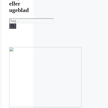
eller
ugeblad
Søg
efter: