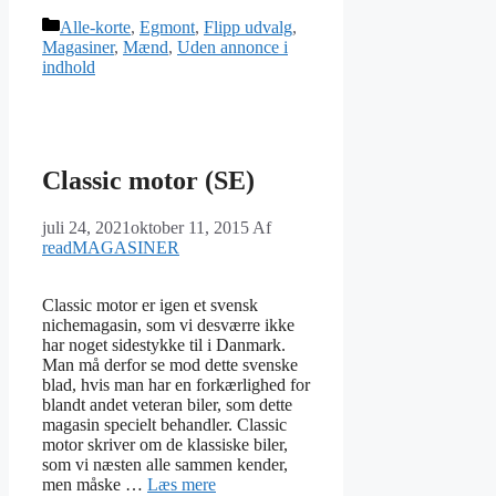
Kategorier
Alle-korte
,
Egmont
,
Flipp udvalg
,
Magasiner
,
Mænd
,
Uden annonce i
indhold
Classic motor (SE)
juli 24, 2021
oktober 11, 2015
Af
readMAGASINER
Classic motor er igen et svensk
nichemagasin, som vi desværre ikke
har noget sidestykke til i Danmark.
Man må derfor se mod dette svenske
blad, hvis man har en forkærlighed for
blandt andet veteran biler, som dette
magasin specielt behandler. Classic
motor skriver om de klassiske biler,
som vi næsten alle sammen kender,
men måske …
Læs mere