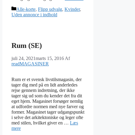
Kategorier
Alle-korte
,
Flipp udvalg
,
Kvinder
,
Uden annonce i indhold
Rum (SE)
juli 24, 2021
marts 15, 2016
Af
readMAGASINER
Rum er et svensk livstilsmagasin, der
tager dig med på en lidt anderledes
rejse gennem indretning, der ikke
tager sig ud som du kender det fra dit
eget hjem. Magasinet forsøger nemlig
at udfordre normen med nye farver og
former. Magasinet tager udgangspunkt
i selve det arkitektoniske og leger ofte
med stilen, hvilket giver en …
Læs
mere