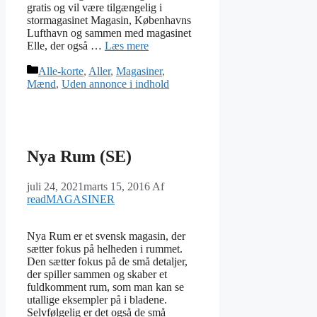
gratis og vil være tilgængelig i
stormagasinet Magasin, Københavns
Lufthavn og sammen med magasinet
Elle, der også …
Læs mere
Kategorier
Alle-korte
,
Aller
,
Magasiner
,
Mænd
,
Uden annonce i indhold
Nya Rum (SE)
juli 24, 2021
marts 15, 2016
Af
readMAGASINER
Nya Rum er et svensk magasin, der
sætter fokus på helheden i rummet.
Den sætter fokus på de små detaljer,
der spiller sammen og skaber et
fuldkomment rum, som man kan se
utallige eksempler på i bladene.
Selvfølgelig er det også de små