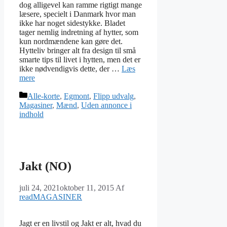
dog alligevel kan ramme rigtigt mange
læsere, specielt i Danmark hvor man
ikke har noget sidestykke. Bladet
tager nemlig indretning af hytter, som
kun nordmændene kan gøre det.
Hytteliv bringer alt fra design til små
smarte tips til livet i hytten, men det er
ikke nødvendigvis dette, der …
Læs
mere
Kategorier
Alle-korte
,
Egmont
,
Flipp udvalg
,
Magasiner
,
Mænd
,
Uden annonce i
indhold
Jakt (NO)
juli 24, 2021
oktober 11, 2015
Af
readMAGASINER
Jagt er en livstil og Jakt er alt, hvad du