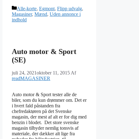
Kategorier
Alle-korte
,
Egmont
,
Flipp udvalg
,
Magasiner
,
Mænd
,
Uden annonce i
indhold
Auto motor & Sport
(SE)
juli 24, 2021
oktober 11, 2015
Af
readMAGASINER
Auto motor & Sport tester alle de
biler, som du kun drømmer om. Det er
i hvert fald påstanden fra
chefredaktøren på det Svenske
magasin, der mest af alt er for dig med
benzin i blodet. Det store svenske
magasin tilbyder nemlig tonsvis af
materiale, der dækker alt lige fra