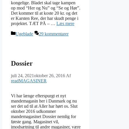
kongelige. Bladet skal tage kampen
op mod “Her og Nu” og “Se og Hør”.
Det kommer til at koste 20 kr. og det
er Karsten Ree, der har skudt penge i
projektet. TÆT PÅ – …
Læs mere
Kategorier
Ugeblade
29 kommentarer
Dossier
juli 24, 2021
oktober 26, 2016
Af
readMAGASINER
Vi har længe efterspurgt et nyt
mandemagasin her i Danmark og nu
ser det ud til at Aller har hørt os. Slut
oktober 2016 udkommer
mandemagasinet Dossier nemlig for
første gang. Magasinet vil,
imodsætning til andre magasiner, være