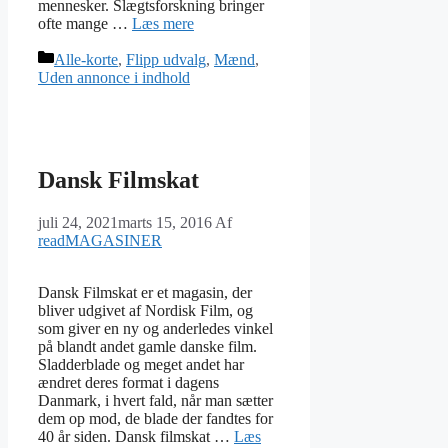
mennesker. Slægtsforskning bringer
ofte mange …
Læs mere
Kategorier
Alle-korte
,
Flipp udvalg
,
Mænd
,
Uden annonce i indhold
Dansk Filmskat
juli 24, 2021
marts 15, 2016
Af
readMAGASINER
Dansk Filmskat er et magasin, der
bliver udgivet af Nordisk Film, og
som giver en ny og anderledes vinkel
på blandt andet gamle danske film.
Sladderblade og meget andet har
ændret deres format i dagens
Danmark, i hvert fald, når man sætter
dem op mod, de blade der fandtes for
40 år siden. Dansk filmskat …
Læs