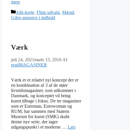
mere
Kategorier
Alle-korte
,
Flipp udvalg
,
Mænd
,
Uden annonce i indhold
Værk
juli 24, 2021
marts 15, 2016
Af
readMAGASINER
Værk er et relativt nyt koncept der er
en kombination af 3 af de støre
livsstilsmagasiner, som udkommer i
Danmark, og konceptet vil bring
kunst tilbage i fokus. De tre magasiner
som er Euroman, Eurowoman og
RUM, har sammen med Statens
Museum for kunst (SMK) skabt
denne nye serie, der tager
udgangspunkt i et moderne …
Læs