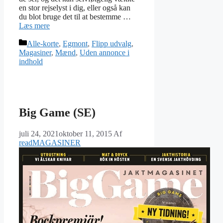
en stor rejselyst i dig, eller også kan
du blot bruge det til at bestemme …
Læs mere
Kategorier
Alle-korte
,
Egmont
,
Flipp udvalg
,
Magasiner
,
Mænd
,
Uden annonce i
indhold
Big Game (SE)
juli 24, 2021
oktober 11, 2015
Af
readMAGASINER