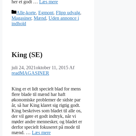
her et godt …
Læs mere
Kategorier
Alle-korte
,
Egmont
,
Flipp udvalg
,
Magasiner
,
Mænd
,
Uden annonce i
indhold
King (SE)
juli 24, 2021
oktober 11, 2015
Af
readMAGASINER
King er et lidt specielt blad for mens
flere blade til mænd har haft
økonomiske problemer de sidste par
år, så har King klaret sig rigtig godt.
King beskrives som bladet til alle os,
der vil gøre et godt indtryk, når vi
møder andre mennesker, og bladet er
derfor specielt fokuseret på mode til
mænd. …
Læs mere