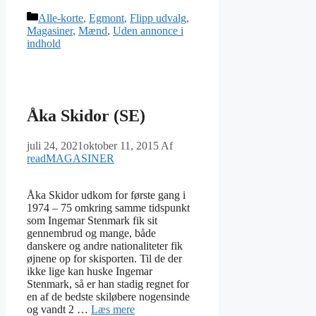
Kategorier
Alle-korte
,
Egmont
,
Flipp udvalg
,
Magasiner
,
Mænd
,
Uden annonce i
indhold
Åka Skidor (SE)
juli 24, 2021
oktober 11, 2015
Af
readMAGASINER
Åka Skidor udkom for første gang i
1974 – 75 omkring samme tidspunkt
som Ingemar Stenmark fik sit
gennembrud og mange, både
danskere og andre nationaliteter fik
øjnene op for skisporten. Til de der
ikke lige kan huske Ingemar
Stenmark, så er han stadig regnet for
en af de bedste skiløbere nogensinde
og vandt 2 …
Læs mere