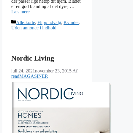
der passer lige netop dit hjem. Bladet
er en god blanding af det dyre, …
Læs mere
Kategorier
Alle-korte
,
Flipp udvalg
,
Kvinder
,
Uden annonce i indhold
Nordic Living
juli 24, 2021
november 23, 2015
Af
readMAGASINER