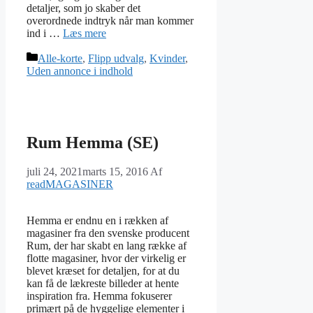
detaljer, som jo skaber det
overordnede indtryk når man kommer
ind i …
Læs mere
Kategorier
Alle-korte
,
Flipp udvalg
,
Kvinder
,
Uden annonce i indhold
Rum Hemma (SE)
juli 24, 2021
marts 15, 2016
Af
readMAGASINER
Hemma er endnu en i rækken af
magasiner fra den svenske producent
Rum, der har skabt en lang række af
flotte magasiner, hvor der virkelig er
blevet kræset for detaljen, for at du
kan få de lækreste billeder at hente
inspiration fra. Hemma fokuserer
primært på de hyggelige elementer i