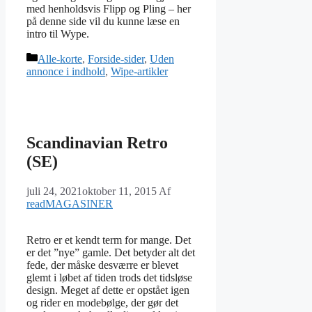
med henholdsvis Flipp og Pling – her
på denne side vil du kunne læse en
intro til Wype.
Kategorier
Alle-korte
,
Forside-sider
,
Uden
annonce i indhold
,
Wipe-artikler
Scandinavian Retro
(SE)
juli 24, 2021
oktober 11, 2015
Af
readMAGASINER
Retro er et kendt term for mange. Det
er det ”nye” gamle. Det betyder alt det
fede, der måske desværre er blevet
glemt i løbet af tiden trods det tidsløse
design. Meget af dette er opstået igen
og rider en modebølge, der gør det