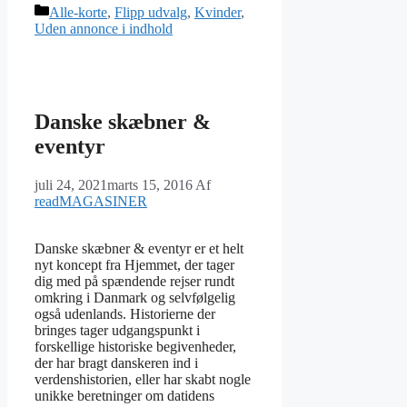
Kategorier
Alle-korte
,
Flipp udvalg
,
Kvinder
,
Uden annonce i indhold
Danske skæbner &
eventyr
juli 24, 2021
marts 15, 2016
Af
readMAGASINER
Danske skæbner & eventyr er et helt
nyt koncept fra Hjemmet, der tager
dig med på spændende rejser rundt
omkring i Danmark og selvfølgelig
også udenlands. Historierne der
bringes tager udgangspunkt i
forskellige historiske begivenheder,
der har bragt danskeren ind i
verdenshistorien, eller har skabt nogle
unikke beretninger om datidens