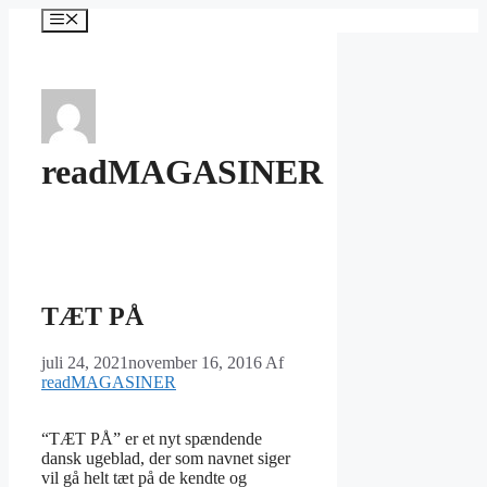
Hop
Menu
til
indhold
readMAGASINER
TÆT PÅ
juli 24, 2021
november 16, 2016
Af
readMAGASINER
“TÆT PÅ” er et nyt spændende
dansk ugeblad, der som navnet siger
vil gå helt tæt på de kendte og