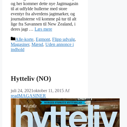
og her kommer dette nye Jagtmagasin
til at udfylde hullerne med store
eventyr fra alverdens jagtmarker, og
journalisterne vil komme på tur til alt
lige fra Savannen til New Zealand, i
deres jagt …
Læs mere
Kategorier
Alle-korte
,
Egmont
,
Flipp udvalg
,
Magasiner
,
Mænd
,
Uden annonce i
indhold
Hytteliv (NO)
juli 24, 2021
oktober 11, 2015
Af
readMAGASINER