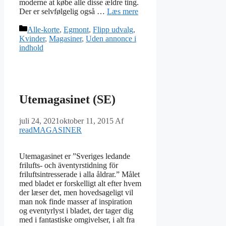
moderne at købe alle disse ældre ting.
Der er selvfølgelig også …
Læs mere
Kategorier
Alle-korte
,
Egmont
,
Flipp udvalg
,
Kvinder
,
Magasiner
,
Uden annonce i
indhold
Utemagasinet (SE)
juli 24, 2021
oktober 11, 2015
Af
readMAGASINER
Utemagasinet er ”Sveriges ledande
frilufts- och äventyrstidning för
friluftsintresserade i alla åldrar.” Målet
med bladet er forskelligt alt efter hvem
der læser det, men hovedsageligt vil
man nok finde masser af inspiration
og eventyrlyst i bladet, der tager dig
med i fantastiske omgivelser, i alt fra