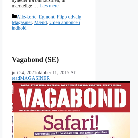
nyheder fra bilindustrien, til
mærkelige …
Læs mere
Kategorier
Alle-korte
,
Egmont
,
Flipp udvalg
,
Magasiner
,
Mænd
,
Uden annonce i
indhold
Vagabond (SE)
juli 24, 2021
oktober 11, 2015
Af
readMAGASINER