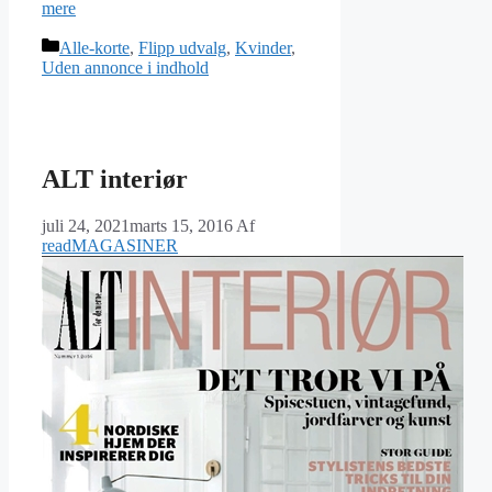
mere
Kategorier
Alle-korte
,
Flipp udvalg
,
Kvinder
,
Uden annonce i indhold
ALT interiør
juli 24, 2021
marts 15, 2016
Af
readMAGASINER