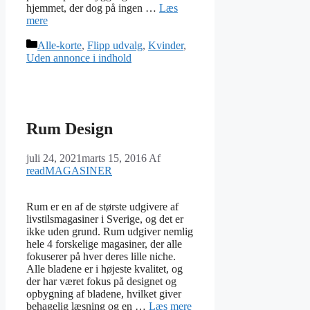
hjemmet, der dog på ingen …
Læs
mere
Kategorier
Alle-korte
,
Flipp udvalg
,
Kvinder
,
Uden annonce i indhold
Rum Design
juli 24, 2021
marts 15, 2016
Af
readMAGASINER
Rum er en af de største udgivere af
livstilsmagasiner i Sverige, og det er
ikke uden grund. Rum udgiver nemlig
hele 4 forskelige magasiner, der alle
fokuserer på hver deres lille niche.
Alle bladene er i højeste kvalitet, og
der har været fokus på designet og
opbygning af bladene, hvilket giver
behagelig læsning og en …
Læs mere