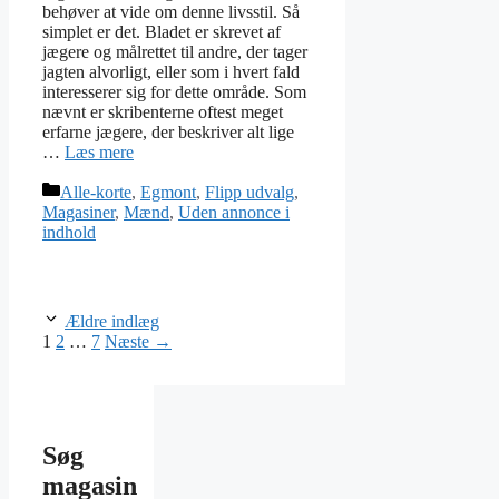
behøver at vide om denne livsstil. Så
simplet er det. Bladet er skrevet af
jægere og målrettet til andre, der tager
jagten alvorligt, eller som i hvert fald
interesserer sig for dette område. Som
nævnt er skribenterne oftest meget
erfarne jægere, der beskriver alt lige
…
Læs mere
Kategorier
Alle-korte
,
Egmont
,
Flipp udvalg
,
Magasiner
,
Mænd
,
Uden annonce i
indhold
Ældre indlæg
Side
Side
Side
1
2
…
7
Næste
→
Søg
magasin