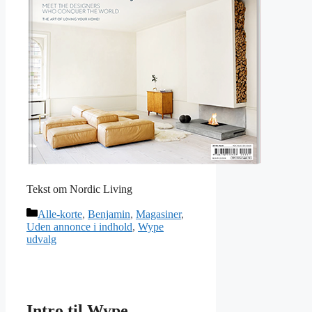
Tekst om Nordic Living
Kategorier
Alle-korte
,
Benjamin
,
Magasiner
,
Uden annonce i indhold
,
Wype
udvalg
Intro til Wype