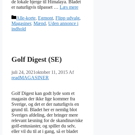
de lokale bjerge til Himalaya. Bladet
er naturligvis tilpasset …
Læs mere
Kategorier
Alle-korte
,
Egmont
,
Flipp udvalg
,
Magasiner
,
Mænd
,
Uden annonce i
indhold
Golf Digest (SE)
juli 24, 2021
oktober 11, 2015
Af
readMAGASINER
Golf Digest kan godt lyde som et
magasin der ikke lige kommer fra
Sverige, og det er der naturligvis en
grund til. Bladet her er nemlig blot
Sveriges afdeling, der bringer mere
relevant læsning for de skandinaviske
golf-entusiaster, og spiller du selv,
eller vil du til at i gang, så er bladet