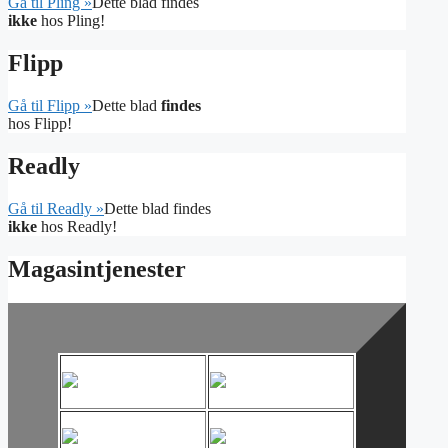
Gå til Pling »
Dette blad findes
ikke
hos Pling!
Flipp
Gå til Flipp »
Dette blad
findes
hos Flipp!
Readly
Gå til Readly »
Dette blad findes
ikke
hos Readly!
Magasintjenester