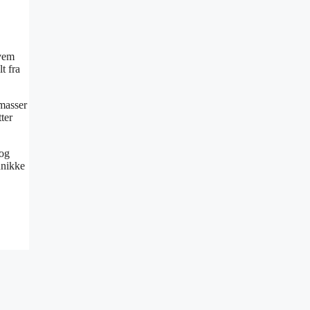
hvem
t fra
 masser
ter
 og
unikke