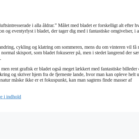
ftsintresserade i alla åldrar.” Målet med bladet er forskelligt alt efter 
 og eventyrlyst i bladet, der tager dig med i fantastiske omgivelser, i al
g vandring, cykling og klatring om sommeren, mens du om vinteren vil få
em normal skisport, som bladet fokuserer på, men i stedet langrend der sæt
.
 men rent grafisk er bladet også meget lækkert med fantastiske billeder
kring og skriver hjem fra de fjerneste lande, hvor man kan opleve helt 
e natur måske ikke er et fokuspunkt, kan man sagtens finde masser af
 i indhold