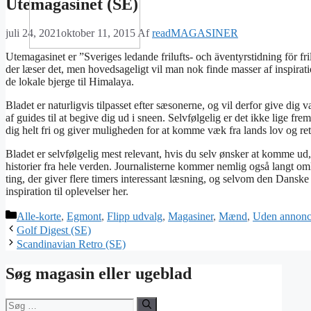
Utemagasinet (SE)
juli 24, 2021
oktober 11, 2015
Af
readMAGASINER
Utemagasinet er ”Sveriges ledande frilufts- och äventyrstidning för frilu
der læser det, men hovedsageligt vil man nok finde masser af inspiration
de lokale bjerge til Himalaya.
Bladet er naturligvis tilpasset efter sæsonerne, og vil derfor give di
af guides til at begive dig ud i sneen. Selvfølgelig er det ikke lige fr
dig helt fri og giver muligheden for at komme væk fra lands lov og ret
Bladet er selvfølgelig mest relevant, hvis du selv ønsker at komme ud,
historier fra hele verden. Journalisterne kommer nemlig også langt om
ting, der giver flere timers interessant læsning, og selvom den Dansk
inspiration til oplevelser her.
Kategorier
Alle-korte
,
Egmont
,
Flipp udvalg
,
Magasiner
,
Mænd
,
Uden annonce
Golf Digest (SE)
Scandinavian Retro (SE)
Søg magasin eller ugeblad
Søg