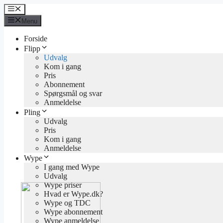
Hop
Menu
til
Menu
indhold
Forside
Flipp
Udvalg
Kom i gang
Pris
Abonnement
Spørgsmål og svar
Anmeldelse
Pling
Udvalg
Pris
Kom i gang
Anmeldelse
Wype
I gang med Wype
Udvalg
Wype priser
Hvad er Wype.dk?
Wype og TDC
Wype abonnement
Wype anmeldelse