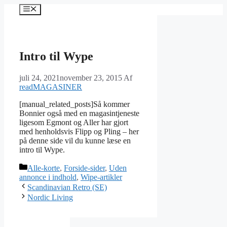
Hop
Menu
til
indhold
Intro til Wype
juli 24, 2021
november 23, 2015
Af
readMAGASINER
[manual_related_posts]Så kommer
Bonnier også med en magasintjeneste
ligesom Egmont og Aller har gjort
med henholdsvis Flipp og Pling – her
på denne side vil du kunne læse en
intro til Wype.
Kategorier
Alle-korte
,
Forside-sider
,
Uden
annonce i indhold
,
Wipe-artikler
Scandinavian Retro (SE)
Nordic Living