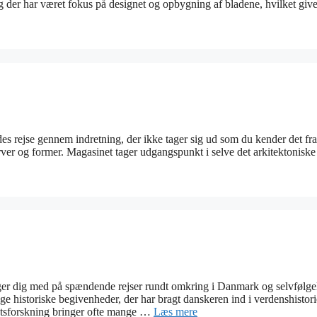
, og der har været fokus på designet og opbygning af bladene, hvilket give
des rejse gennem indretning, der ikke tager sig ud som du kender det fra
ver og former. Magasinet tager udgangspunkt i selve det arkitektoniske
ger dig med på spændende rejser rundt omkring i Danmark og selvfølge
ge historiske begivenheder, der har bragt danskeren ind i verdenshistori
ægtsforskning bringer ofte mange …
Læs mere