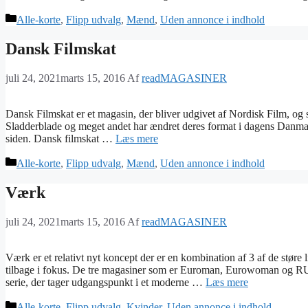
Kategorier
Alle-korte
,
Flipp udvalg
,
Mænd
,
Uden annonce i indhold
Dansk Filmskat
juli 24, 2021
marts 15, 2016
Af
readMAGASINER
Dansk Filmskat er et magasin, der bliver udgivet af Nordisk Film, og
Sladderblade og meget andet har ændret deres format i dagens Danmark
siden. Dansk filmskat …
Læs mere
Kategorier
Alle-korte
,
Flipp udvalg
,
Mænd
,
Uden annonce i indhold
Værk
juli 24, 2021
marts 15, 2016
Af
readMAGASINER
Værk er et relativt nyt koncept der er en kombination af 3 af de stør
tilbage i fokus. De tre magasiner som er Euroman, Eurowoman og 
serie, der tager udgangspunkt i et moderne …
Læs mere
Kategorier
Alle-korte
,
Flipp udvalg
,
Kvinder
,
Uden annonce i indhold