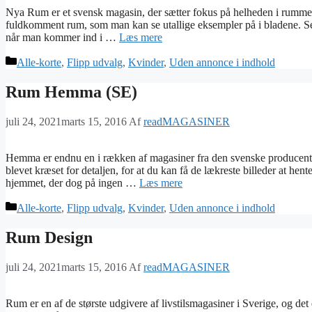
Nya Rum er et svensk magasin, der sætter fokus på helheden i rummet.
fuldkomment rum, som man kan se utallige eksempler på i bladene. Sel
når man kommer ind i …
Læs mere
Kategorier
Alle-korte
,
Flipp udvalg
,
Kvinder
,
Uden annonce i indhold
Rum Hemma (SE)
juli 24, 2021
marts 15, 2016
Af
readMAGASINER
Hemma er endnu en i rækken af magasiner fra den svenske producent Ru
blevet kræset for detaljen, for at du kan få de lækreste billeder at he
hjemmet, der dog på ingen …
Læs mere
Kategorier
Alle-korte
,
Flipp udvalg
,
Kvinder
,
Uden annonce i indhold
Rum Design
juli 24, 2021
marts 15, 2016
Af
readMAGASINER
Rum er en af de største udgivere af livstilsmagasiner i Sverige, og de