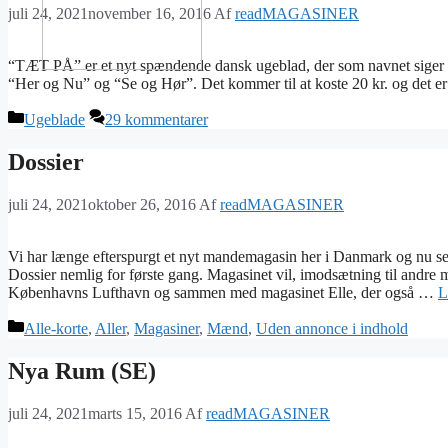
juli 24, 2021
november 16, 2016
Af
readMAGASINER
“TÆT PÅ” er et nyt spændende dansk ugeblad, der som navnet siger v
“Her og Nu” og “Se og Hør”. Det kommer til at koste 20 kr. og det 
Kategorier
Ugeblade
29 kommentarer
Dossier
juli 24, 2021
oktober 26, 2016
Af
readMAGASINER
Vi har længe efterspurgt et nyt mandemagasin her i Danmark og nu se
Dossier nemlig for første gang. Magasinet vil, imodsætning til andre 
Københavns Lufthavn og sammen med magasinet Elle, der også …
L
Kategorier
Alle-korte
,
Aller
,
Magasiner
,
Mænd
,
Uden annonce i indhold
Nya Rum (SE)
juli 24, 2021
marts 15, 2016
Af
readMAGASINER