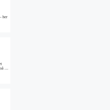
– her
et
også …