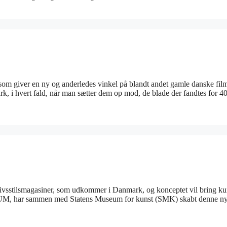
 som giver en ny og anderledes vinkel på blandt andet gamle danske fil
, i hvert fald, når man sætter dem op mod, de blade der fandtes for 40
e livsstilsmagasiner, som udkommer i Danmark, og konceptet vil bring ku
RUM, har sammen med Statens Museum for kunst (SMK) skabt denne n