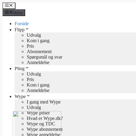
Hop
Menu
til
Menu
indhold
Forside
Flipp
Udvalg
Kom i gang
Pris
Abonnement
Spørgsmål og svar
Anmeldelse
Pling
Udvalg
Pris
Kom i gang
Anmeldelse
Wype
I gang med Wype
Udvalg
Wype priser
Hvad er Wype.dk?
Wype og TDC
Wype abonnement
Wype anmeldelse