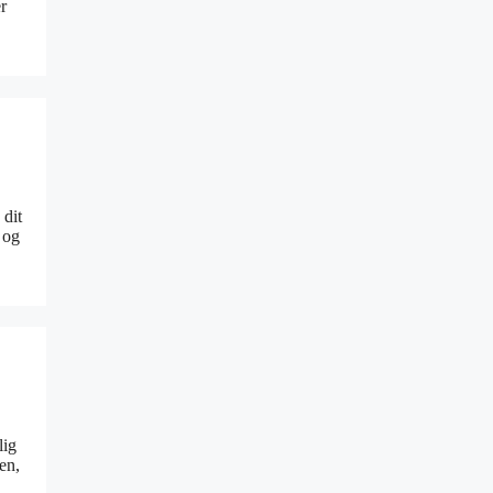
r
 dit
 og
lig
en,