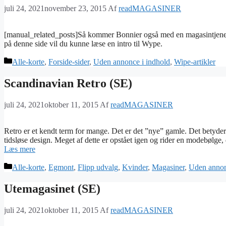
juli 24, 2021
november 23, 2015
Af
readMAGASINER
[manual_related_posts]Så kommer Bonnier også med en magasintjenest
på denne side vil du kunne læse en intro til Wype.
Kategorier
Alle-korte
,
Forside-sider
,
Uden annonce i indhold
,
Wipe-artikler
Scandinavian Retro (SE)
juli 24, 2021
oktober 11, 2015
Af
readMAGASINER
Retro er et kendt term for mange. Det er det ”nye” gamle. Det betyder a
tidsløse design. Meget af dette er opstået igen og rider en modebølge,
Læs mere
Kategorier
Alle-korte
,
Egmont
,
Flipp udvalg
,
Kvinder
,
Magasiner
,
Uden annon
Utemagasinet (SE)
juli 24, 2021
oktober 11, 2015
Af
readMAGASINER