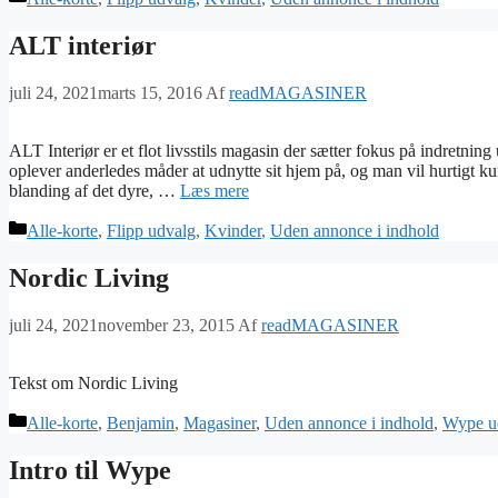
ALT interiør
juli 24, 2021
marts 15, 2016
Af
readMAGASINER
ALT Interiør er et flot livsstils magasin der sætter fokus på indretnin
oplever anderledes måder at udnytte sit hjem på, og man vil hurtigt kun
blanding af det dyre, …
Læs mere
Kategorier
Alle-korte
,
Flipp udvalg
,
Kvinder
,
Uden annonce i indhold
Nordic Living
juli 24, 2021
november 23, 2015
Af
readMAGASINER
Tekst om Nordic Living
Kategorier
Alle-korte
,
Benjamin
,
Magasiner
,
Uden annonce i indhold
,
Wype u
Intro til Wype