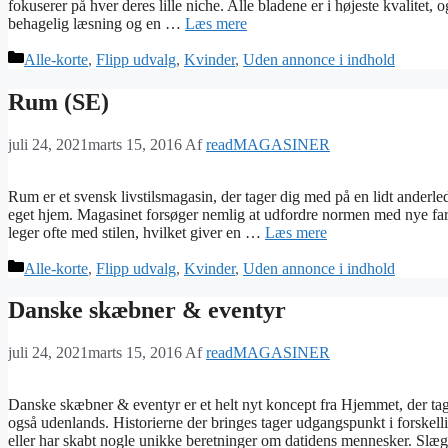
fokuserer på hver deres lille niche. Alle bladene er i højeste kvalitet
behagelig læsning og en …
Læs mere
Kategorier
Alle-korte
,
Flipp udvalg
,
Kvinder
,
Uden annonce i indhold
Rum (SE)
juli 24, 2021
marts 15, 2016
Af
readMAGASINER
Rum er et svensk livstilsmagasin, der tager dig med på en lidt anderle
eget hjem. Magasinet forsøger nemlig at udfordre normen med nye far
leger ofte med stilen, hvilket giver en …
Læs mere
Kategorier
Alle-korte
,
Flipp udvalg
,
Kvinder
,
Uden annonce i indhold
Danske skæbner & eventyr
juli 24, 2021
marts 15, 2016
Af
readMAGASINER
Danske skæbner & eventyr er et helt nyt koncept fra Hjemmet, der ta
også udenlands. Historierne der bringes tager udgangspunkt i forskelli
eller har skabt nogle unikke beretninger om datidens mennesker. Sl